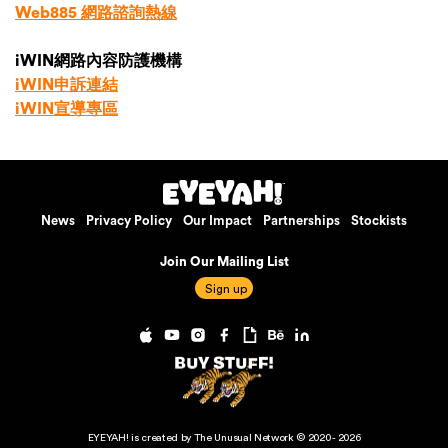
Web885 網路諮詢熱線
iWIN網路內容防護機構
iWIN申訴連結
iWIN宣導專區
News
Privacy Policy
Our Impact
Partnerships
Stockists
Join Our Mailing List
EYEYAH! is created by The Unusual Network © 2020 - 2026